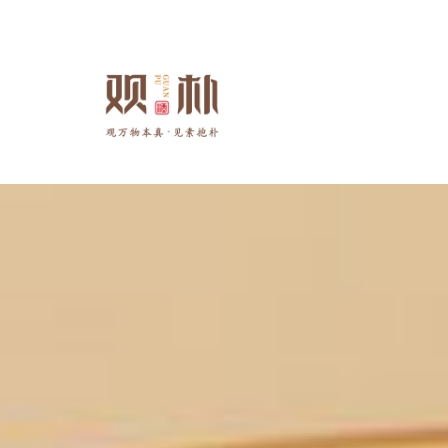
跳
至
正
文