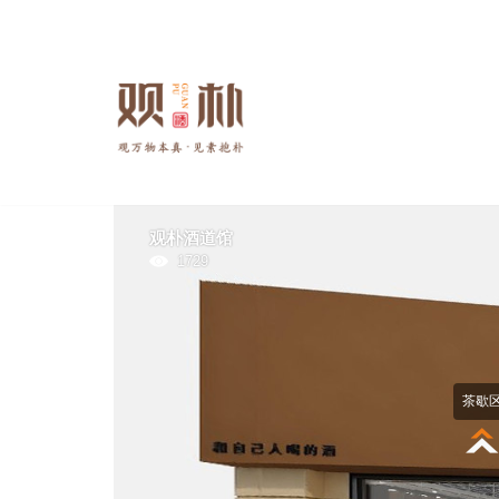
跳
至
正
文